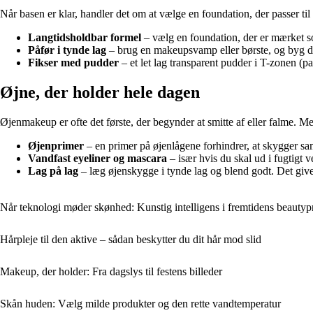
Når basen er klar, handler det om at vælge en foundation, der passer ti
Langtidsholdbar formel
– vælg en foundation, der er mærket som
Påfør i tynde lag
– brug en makeupsvamp eller børste, og byg dæ
Fikser med pudder
– et let lag transparent pudder i T-zonen (
Øjne, der holder hele dagen
Øjenmakeup er ofte det første, der begynder at smitte af eller falme. 
Øjenprimer
– en primer på øjenlågene forhindrer, at skygger sam
Vandfast eyeliner og mascara
– især hvis du skal ud i fugtigt v
Lag på lag
– læg øjenskygge i tynde lag og blend godt. Det giver 
Når teknologi møder skønhed: Kunstig intelligens i fremtidens beautyp
Hårpleje til den aktive – sådan beskytter du dit hår mod slid
Makeup, der holder: Fra dagslys til festens billeder
Skån huden: Vælg milde produkter og den rette vandtemperatur