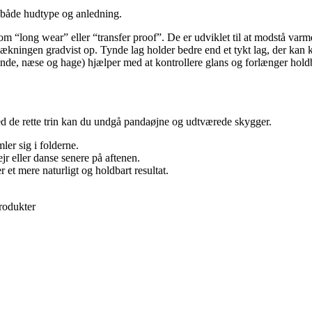
l både hudtype og anledning.
 “long wear” eller “transfer proof”. De er udviklet til at modstå varme
kningen gradvist op. Tynde lag holder bedre end et tykt lag, der kan k
pande, næse og hage) hjælper med at kontrollere glans og forlænger hol
Med de rette trin kan du undgå pandaøjne og udtværede skygger.
ler sig i folderne.
ejr eller danse senere på aftenen.
et mere naturligt og holdbart resultat.
rodukter