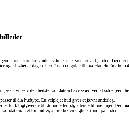
billeder
genen, men som forsvinder, skinner eller smelter væk, inden dagen er om
nger i løbet af dagen. Her får du en guide til, hvordan du får din makeup
 ujævn, vil selv den bedste foundation have svært ved at sidde pænt he
passer til din hudtype. En velplejet hud giver et jævnt underlag.
edtet hud, fugtgivende til tør hud eller udglattende til fine linjer. De
 foundation. Det forhindrer, at produkterne glider rundt på huden.