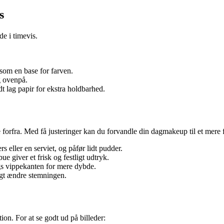
s
de i timevis.
 som en base for farven.
g ovenpå.
 lag papir for ekstra holdbarhed.
e forfra. Med få justeringer kan du forvandle din dagmakeup til et mere f
eller en serviet, og påfør lidt pudder.
 giver et frisk og festligt udtryk.
gs vippekanten for mere dybde.
igt ændre stemningen.
ion. For at se godt ud på billeder: