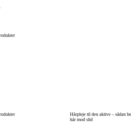
r
rodukter
rodukter
Hårpleje til den aktive – sådan be
hår mod slid