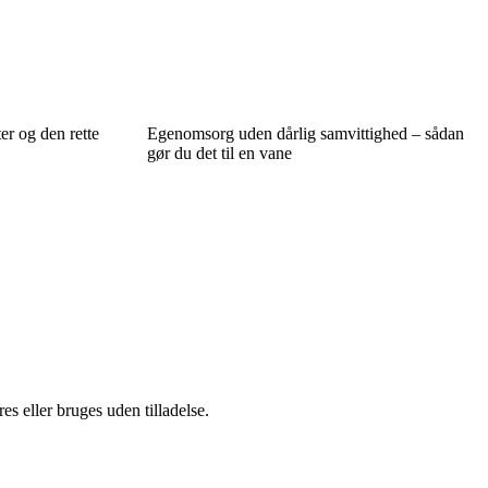
r og den rette
Egenomsorg uden dårlig samvittighed – sådan
gør du det til en vane
s eller bruges uden tilladelse.