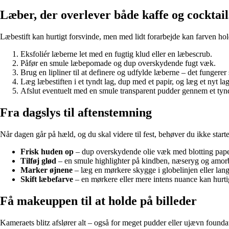
Læber, der overlever både kaffe og cocktail
Læbestift kan hurtigt forsvinde, men med lidt forarbejde kan farven hol
Eksfoliér læberne let med en fugtig klud eller en læbescrub.
Påfør en smule læbepomade og dup overskydende fugt væk.
Brug en lipliner til at definere og udfylde læberne – det fungerer
Læg læbestiften i et tyndt lag, dup med et papir, og læg et nyt la
Afslut eventuelt med en smule transparent pudder gennem et tyndt
Fra dagslys til aftenstemning
Når dagen går på hæld, og du skal videre til fest, behøver du ikke start
Frisk huden op
– dup overskydende olie væk med blotting papers 
Tilføj glød
– en smule highlighter på kindben, næseryg og amorbue
Marker øjnene
– læg en mørkere skygge i globelinjen eller lan
Skift læbefarve
– en mørkere eller mere intens nuance kan hurt
Få makeuppen til at holde på billeder
Kameraets blitz afslører alt – også for meget pudder eller ujævn foundat