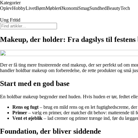
Kategorier
Oplev
Hobby
Livet
Børn
Møbler
Økonomi
Smag
Sundhed
Beauty
Tech
Ung Fritid
Makeup, der holder: Fra dagslys til festens 
Der er få ting mere frustrerende end makeup, der ser perfekt ud om mor
handler holdbar makeup om forberedelse, de rette produkter og små justeri
Start med en god base
En holdbar makeup begynder med huden. Hvis huden er tør, fedtet eller
Rens og fugt
– brug en mild rens og en let fugtighedscreme, der 
Primer
– vælg en primer, der matcher dit behov: matterende til f
Vent et øjeblik
– lad cremer og primer trænge ind, før du lægger
Foundation, der bliver siddende