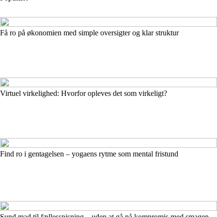
Få ro på økonomien med simple oversigter og klar struktur
Virtuel virkelighed: Hvorfor opleves det som virkeligt?
Find ro i gentagelsen – yogaens rytme som mental fristund
Sund mad til fællesspisning – uden at gå på kompromis med smagen