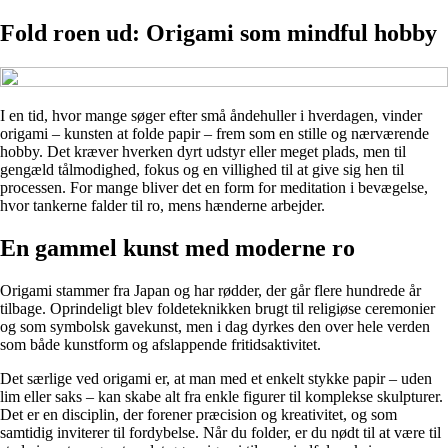
Fold roen ud: Origami som mindful hobby
I en tid, hvor mange søger efter små åndehuller i hverdagen, vinder
origami – kunsten at folde papir – frem som en stille og nærværende
hobby. Det kræver hverken dyrt udstyr eller meget plads, men til
gengæld tålmodighed, fokus og en villighed til at give sig hen til
processen. For mange bliver det en form for meditation i bevægelse,
hvor tankerne falder til ro, mens hænderne arbejder.
En gammel kunst med moderne ro
Origami stammer fra Japan og har rødder, der går flere hundrede år
tilbage. Oprindeligt blev foldeteknikken brugt til religiøse ceremonier
og som symbolsk gavekunst, men i dag dyrkes den over hele verden
som både kunstform og afslappende fritidsaktivitet.
Det særlige ved origami er, at man med et enkelt stykke papir – uden
lim eller saks – kan skabe alt fra enkle figurer til komplekse skulpturer.
Det er en disciplin, der forener præcision og kreativitet, og som
samtidig inviterer til fordybelse. Når du folder, er du nødt til at være til