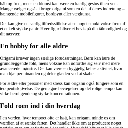
håb og fred, mens en blomst kan være en kærlig gestus til en ven.
Mange vælger også at bruge origami som en del af deres indretning –
hængende mobilefigurer, bordpynt eller vægkunst.
Det kan give en særlig tilfredsstillelse at se noget smukt vokse frem af
et enkelt stykke papir. Hver figur bliver et bevis på din tålmodighed og
dit nærvær.
En hobby for alle aldre
Origami kræver ingen særlige forudsætninger. Børn kan lære de
grundlæggende fold, mens voksne kan udfordre sig selv med mere
avancerede mønstre. Det kan være en hyggelig fælles aktivitet, hvor
man hjælper hinanden og deler glæden ved at skabe.
For ældre eller personer med stress kan origami også fungere som en
terapeutisk øvelse. De gentagne bevægelser og det rolige tempo kan
virke beroligende og styrke koncentrationen.
Fold roen ind i din hverdag
I en verden, hvor tempoet ofte er højt, kan origami minde os om
værdien af at sænke farten. Det handler ikke om at producere noget