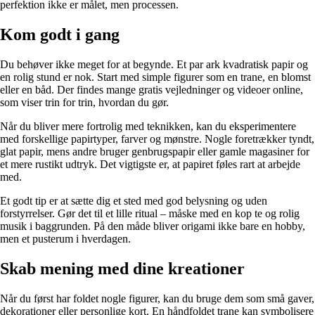
perfektion ikke er målet, men processen.
Kom godt i gang
Du behøver ikke meget for at begynde. Et par ark kvadratisk papir og
en rolig stund er nok. Start med simple figurer som en trane, en blomst
eller en båd. Der findes mange gratis vejledninger og videoer online,
som viser trin for trin, hvordan du gør.
Når du bliver mere fortrolig med teknikken, kan du eksperimentere
med forskellige papirtyper, farver og mønstre. Nogle foretrækker tyndt,
glat papir, mens andre bruger genbrugspapir eller gamle magasiner for
et mere rustikt udtryk. Det vigtigste er, at papiret føles rart at arbejde
med.
Et godt tip er at sætte dig et sted med god belysning og uden
forstyrrelser. Gør det til et lille ritual – måske med en kop te og rolig
musik i baggrunden. På den måde bliver origami ikke bare en hobby,
men et pusterum i hverdagen.
Skab mening med dine kreationer
Når du først har foldet nogle figurer, kan du bruge dem som små gaver,
dekorationer eller personlige kort. En håndfoldet trane kan symbolisere