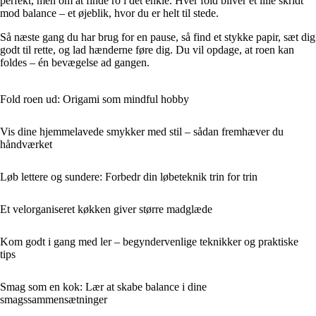
perfekt, men om at finde ro i det enkle. Hver fold bliver et lille skridt
mod balance – et øjeblik, hvor du er helt til stede.
Så næste gang du har brug for en pause, så find et stykke papir, sæt dig
godt til rette, og lad hænderne føre dig. Du vil opdage, at roen kan
foldes – én bevægelse ad gangen.
Fold roen ud: Origami som mindful hobby
Vis dine hjemmelavede smykker med stil – sådan fremhæver du
håndværket
Løb lettere og sundere: Forbedr din løbeteknik trin for trin
Et velorganiseret køkken giver større madglæde
Kom godt i gang med ler – begyndervenlige teknikker og praktiske
tips
Smag som en kok: Lær at skabe balance i dine
smagssammensætninger