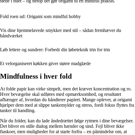
stede i nuet – og netop det gør origami til en mindful praksis.
Fold roen ud: Origami som mindful hobby
Vis dine hjemmelavede smykker med stil – sådan fremhæver du
håndværket
Løb lettere og sundere: Forbedr din løbeteknik trin for trin
Et velorganiseret køkken giver større madglæde
Mindfulness i hver fold
At folde papir kan virke simpelt, men det kræver koncentration og ro.
Hver bevægelse skal udføres med opmærksomhed, og resultatet
afhænger af, hvordan du håndterer papiret. Mange oplever, at origami
hjælper dem med at slippe tankemylder og stress, fordi fokus flyttes fra
tanker til handling.
Når du folder, kan du lade åndedrættet følge rytmen i dine bevægelser.
Det bliver en stille dialog mellem hænder og sind. Fejl bliver ikke
fiaskoer, men muligheder for at starte forfra – en påmindelse om, at